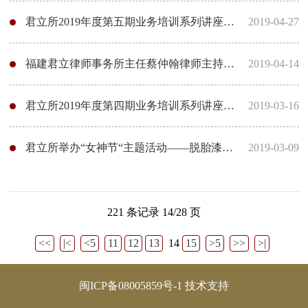
君立所2019年度第五期业务培训系列讲座之“未成年人案件现状、问题及办案思路”顺利举行
2019-04-27
福建君立律师事务所主任蔡仲翰律师主持市律协涉外商事专委会主办的“两岸三地区块链法律实务讲座”
2019-04-14
君立所2019年度第四期业务培训系列讲座之“执行实务疑难问题及最新司法解释的理解与适用”顺利举行
2019-03-16
君立所举办“女神节“主题活动——脱胎漆器天工之巧落人间
2019-03-09
221 条记录 14/28 页
<<
|<
<5
11
12
13
14
15
>5
>>
>|
闽ICP备08005859号-1
技术支持